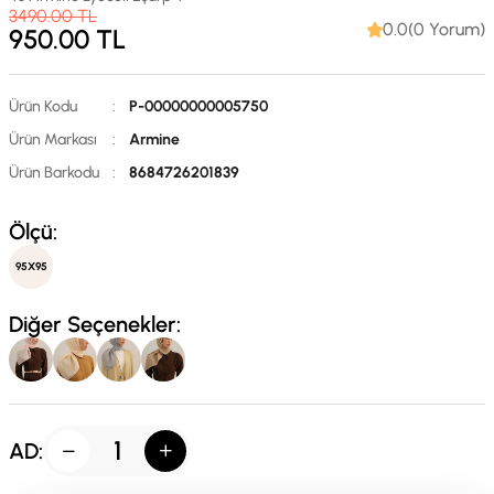
3490.00
TL
0.0(0 Yorum)
950.00
TL
Ürün Kodu
:
P-00000000005750
Ürün Markası
:
Armine
Ürün Barkodu
:
8684726201839
Ölçü:
95X95
Diğer Seçenekler:
AD: