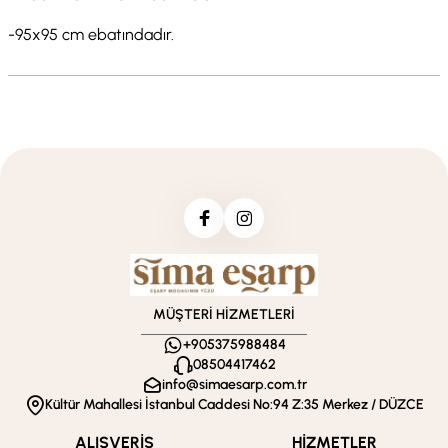
-95x95 cm ebatındadır.
MÜŞTERİ HİZMETLERİ
+905375988484
08504417462
info@simaesarp.com.tr
Kültür Mahallesi İstanbul Caddesi No:94 Z:35 Merkez / DÜZCE
ALIŞVERİŞ
HİZMETLER