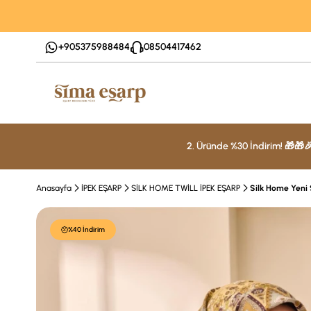
+905375988484
08504417462
2. Üründe %30 İndirim! 🎁🎁
Anasayfa
İPEK EŞARP
SİLK HOME TWİLL İPEK EŞARP
Silk Home Yeni 
%40 İndirim