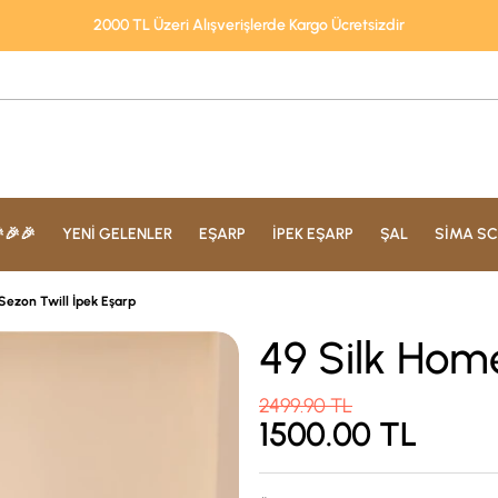
2000 TL Üzeri Alışverişlerde Kargo Ücretsizdir
🎉🎉
YENİ GELENLER
EŞARP
İPEK EŞARP
ŞAL
SİMA SC
Sezon Twill İpek Eşarp
49 Silk Home
2499.90
TL
1500.00
TL