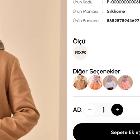
Ürün Kodu
:
P-00000000006
Ürün Markası
:
Silkhome
Ürün Barkodu
:
8682878944697
Ölçü:
90X90
Diğer Seçenekler:
AD:
Sepete Ekle