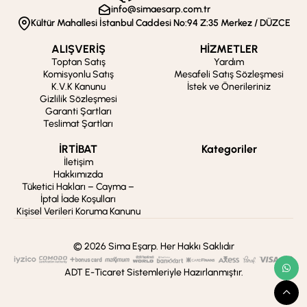
info@simaesarp.com.tr
Kültür Mahallesi İstanbul Caddesi No:94 Z:35 Merkez / DÜZCE
ALIŞVERİŞ
HİZMETLER
Toptan Satış
Yardım
Komisyonlu Satış
Mesafeli Satış Sözleşmesi
K.V.K Kanunu
İstek ve Önerileriniz
Gizlilik Sözleşmesi
Garanti Şartları
Teslimat Şartları
İRTİBAT
Kategoriler
İletişim
Hakkımızda
Tüketici Hakları – Cayma –
İptal İade Koşulları
Kişisel Verileri Koruma Kanunu
© 2026 Sima Eşarp. Her Hakkı Saklıdır
ADT E-Ticaret Sistemleriyle Hazırlanmıştır.