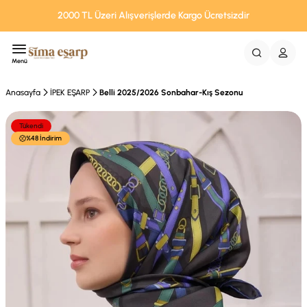
2000 TL Üzeri Alışverişlerde Kargo Ücretsizdir
Menü
Anasayfa
İPEK EŞARP
Belli 2025/2026 Sonbahar-Kış Sezonu
Tükendi
%48 İndirim