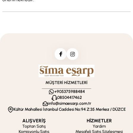
MÜŞTERİ HİZMETLERİ
+905375988484
08504417462
info@simaesarp.com.tr
Kültür Mahallesi İstanbul Caddesi No:94 Z:35 Merkez / DÜZCE
ALIŞVERİŞ
HİZMETLER
Toptan Satış
Yardım
Komisyonlu Satış
Mesafeli Satış Sözleşmesi