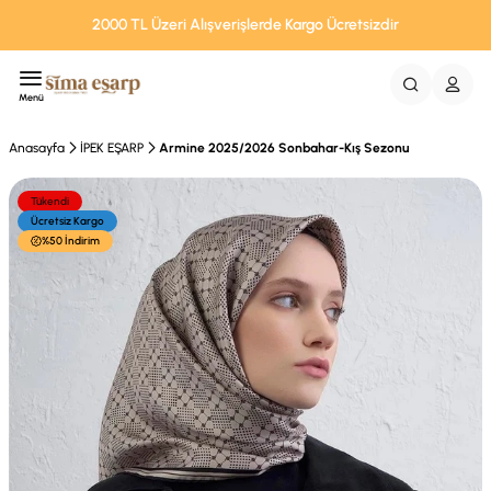
2000 TL Üzeri Alışverişlerde Kargo Ücretsizdir
Menü
Anasayfa
İPEK EŞARP
Armine 2025/2026 Sonbahar-Kış Sezonu
Tükendi
Ücretsiz Kargo
%50 İndirim