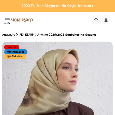
2000 TL Üzeri Alışverişlerde Kargo Ücretsizdir
Menü
Anasayfa
İPEK EŞARP
Armine 2025/2026 Sonbahar-Kış Sezonu
Tükendi
Ücretsiz Kargo
%50 İndirim