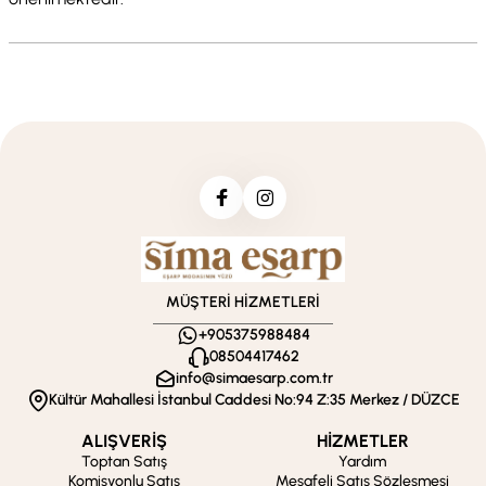
MÜŞTERİ HİZMETLERİ
+905375988484
08504417462
info@simaesarp.com.tr
Kültür Mahallesi İstanbul Caddesi No:94 Z:35 Merkez / DÜZCE
ALIŞVERİŞ
HİZMETLER
Toptan Satış
Yardım
Komisyonlu Satış
Mesafeli Satış Sözleşmesi