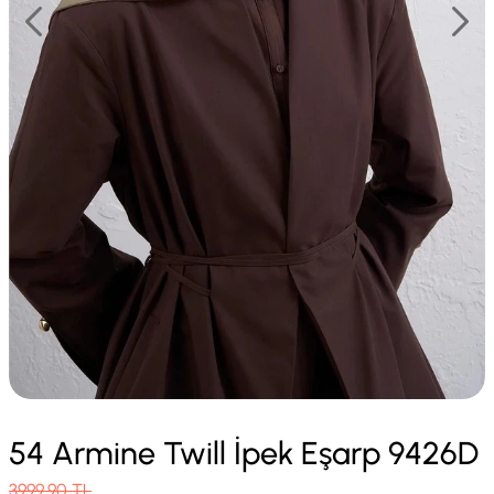
54 Armine Twill İpek Eşarp 9426D
3999.90
TL