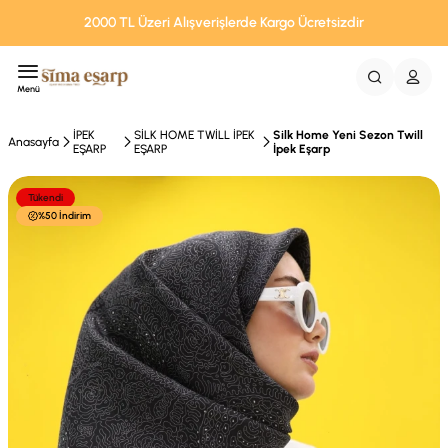
2000 TL Üzeri Alışverişlerde Kargo Ücretsizdir
Menü
İPEK
SİLK HOME TWİLL İPEK
Silk Home Yeni Sezon Twill
Anasayfa
EŞARP
EŞARP
İpek Eşarp
Tükendi
%50 İndirim