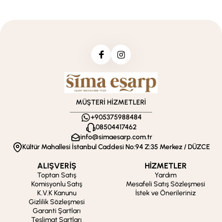
MÜŞTERİ HİZMETLERİ
+905375988484
08504417462
info@simaesarp.com.tr
Kültür Mahallesi İstanbul Caddesi No:94 Z:35 Merkez / DÜZCE
ALIŞVERİŞ
HİZMETLER
Toptan Satış
Yardım
Komisyonlu Satış
Mesafeli Satış Sözleşmesi
K.V.K Kanunu
İstek ve Önerileriniz
Gizlilik Sözleşmesi
Garanti Şartları
Teslimat Şartları