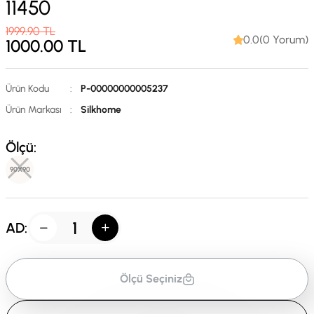
11450
1999.90
TL
0.0(0 Yorum)
1000.00
TL
Ürün Kodu
:
P-00000000005237
Ürün Markası
:
Silkhome
Ölçü:
90X90
AD:
Ölçü Seçiniz