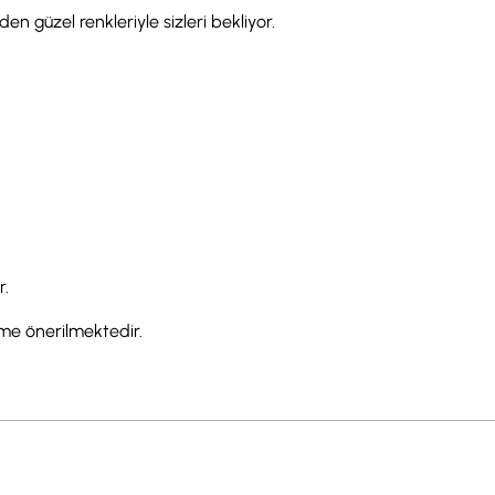
en güzel renkleriyle sizleri bekliyor.
r.
eme önerilmektedir.