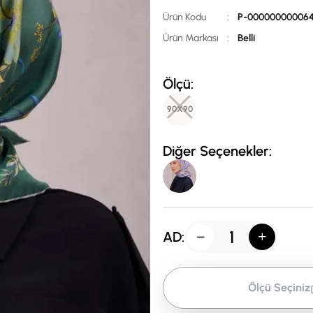
Ürün Kodu
:
P-000000000064
Ürün Markası
:
Belli
Ölçü:
90X90
Diğer Seçenekler:
AD:
Ölçü Seçiniz