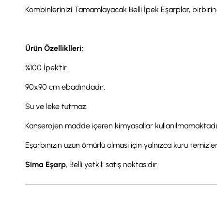
Kombinlerinizi Tamamlayacak Belli İpek Eşarplar, birbirind
Ürün Özelliklleri;
%100 İpek'tir.
90x90 cm ebadındadır.
Su ve leke tutmaz.
Kanserojen madde içeren kimyasallar kullanılmamaktadı
Eşarbınızın uzun ömürlü olması için yalnızca kuru temizl
Sima Eşarp
, Belli yetkili satış noktasıdır.