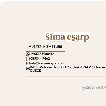
MÜŞTERİ HİZMETLERİ
+905375988484
08504417462
info@simaesarp.com.tr
Kültür Mahallesi İstanbul Caddesi No:94 Z:35 Merkez
DÜZCE