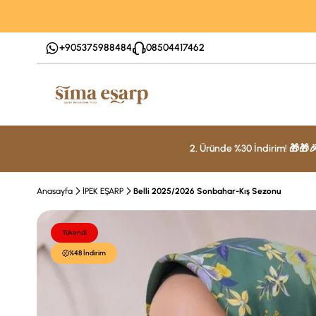
+905375988484
08504417462
2. Üründe %30 İndirim! 🎁🎁
Anasayfa
İPEK EŞARP
Belli 2025/2026 Sonbahar-Kış Sezonu
Tükendi
%48 İndirim