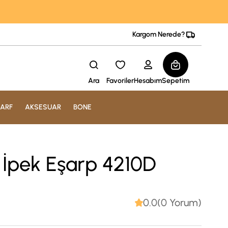
Kargom Nerede?
Ara
Favoriler
Hesabım
Sepetim
ARF
AKSESUAR
BONE
ll İpek Eşarp 4210D
0.0(0 Yorum)