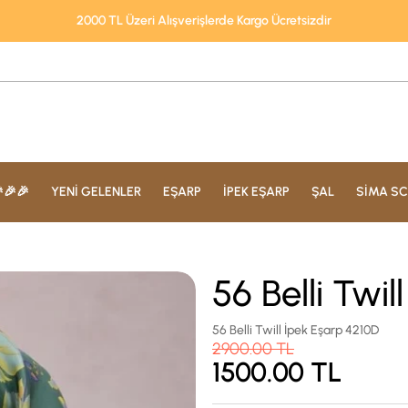
2000 TL Üzeri Alışverişlerde Kargo Ücretsizdir
🎉🎉
YENİ GELENLER
EŞARP
İPEK EŞARP
ŞAL
SİMA SC
56 Belli Twi
56 Belli Twill İpek Eşarp 4210D
2900.00
TL
1500.00
TL