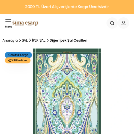
2000 TL Üzeri Alışverişlerde Kargo Ücretsizdir
Menü
Anasayfa
ŞAL
İPEK ŞAL
Diğer İpek Şal Çeşitleri
Ücretsiz Kargo
%28 İndirim