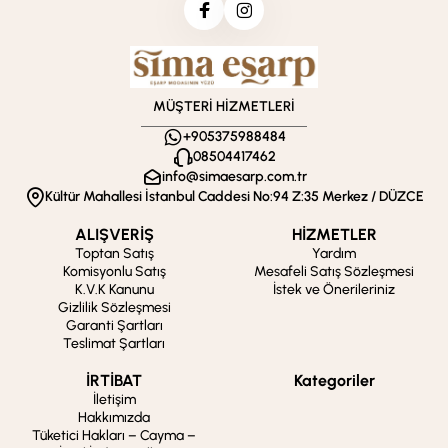
MÜŞTERİ HİZMETLERİ
+905375988484
08504417462
info@simaesarp.com.tr
Kültür Mahallesi İstanbul Caddesi No:94 Z:35 Merkez / DÜZCE
ALIŞVERİŞ
HİZMETLER
Toptan Satış
Yardım
Komisyonlu Satış
Mesafeli Satış Sözleşmesi
K.V.K Kanunu
İstek ve Önerileriniz
Gizlilik Sözleşmesi
Garanti Şartları
Teslimat Şartları
İRTİBAT
Kategoriler
İletişim
Hakkımızda
Tüketici Hakları – Cayma –