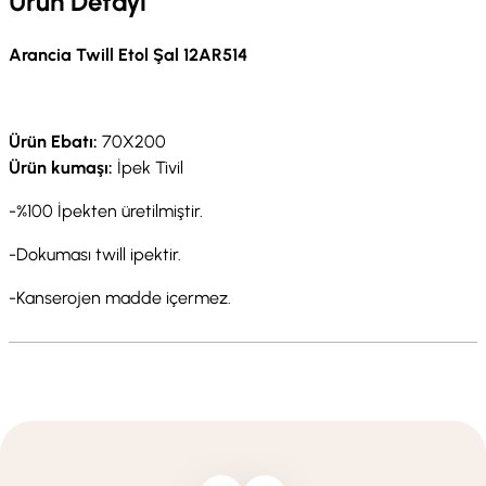
Ürün Detayı
Arancia Twill Etol Şal 12AR514
Ürün Ebatı:
70X200
Ürün kumaşı:
İpek Tivil
-%100 İpekten üretilmiştir.
-Dokuması twill ipektir.
-Kanserojen madde içermez.