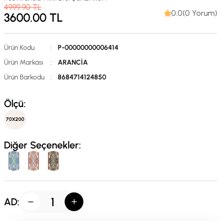
4999.90
TL
0.0(0 Yorum)
3600.00
TL
Ürün Kodu
:
P-00000000006414
Ürün Markası
:
ARANCİA
Ürün Barkodu
:
8684714124850
Ölçü:
70X200
Diğer Seçenekler:
AD: