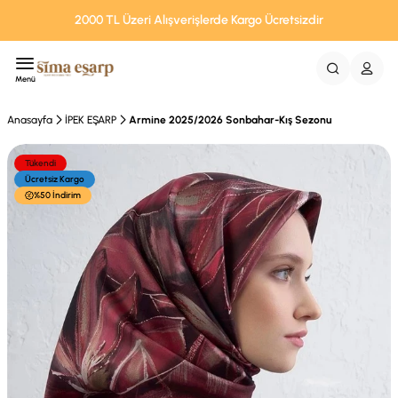
2000 TL Üzeri Alışverişlerde Kargo Ücretsizdir
Menü
Anasayfa
İPEK EŞARP
Armine 2025/2026 Sonbahar-Kış Sezonu
Tükendi
Ücretsiz Kargo
%50 İndirim