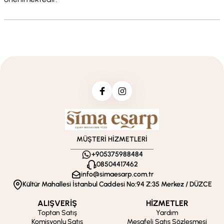
MÜŞTERİ HİZMETLERİ
+905375988484
08504417462
info@simaesarp.com.tr
Kültür Mahallesi İstanbul Caddesi No:94 Z:35 Merkez / DÜZCE
ALIŞVERİŞ
HİZMETLER
Toptan Satış
Yardım
Komisyonlu Satış
Mesafeli Satış Sözleşmesi