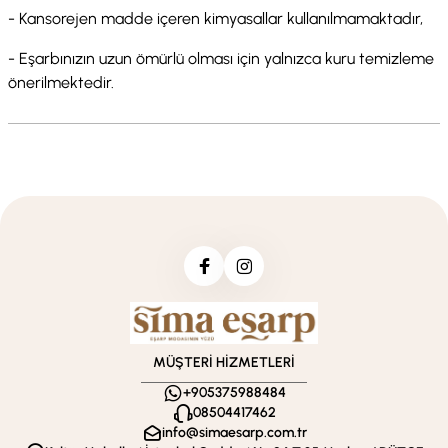
- Kansorejen madde içeren kimyasallar kullanılmamaktadır,
- Eşarbınızın uzun ömürlü olması için yalnızca kuru temizleme
önerilmektedir.
MÜŞTERİ HİZMETLERİ
+905375988484
08504417462
info@simaesarp.com.tr