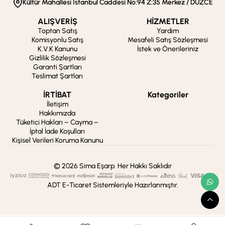
Kültür Mahallesi İstanbul Caddesi No:94 Z:35 Merkez / DÜZCE
ALIŞVERİŞ
HİZMETLER
Toptan Satış
Yardım
Komisyonlu Satış
Mesafeli Satış Sözleşmesi
K.V.K Kanunu
İstek ve Önerileriniz
Gizlilik Sözleşmesi
Garanti Şartları
Teslimat Şartları
İRTİBAT
Kategoriler
İletişim
Hakkımızda
Tüketici Hakları – Cayma –
İptal İade Koşulları
Kişisel Verileri Koruma Kanunu
© 2026 Sima Eşarp. Her Hakkı Saklıdır
ADT E-Ticaret Sistemleriyle Hazırlanmıştır.