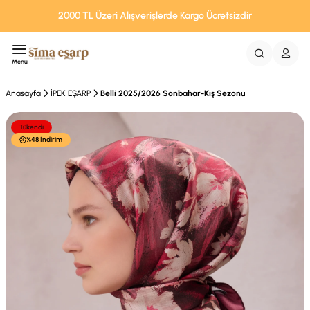
2000 TL Üzeri Alışverişlerde Kargo Ücretsizdir
Menü
Anasayfa
İPEK EŞARP
Belli 2025/2026 Sonbahar-Kış Sezonu
Tükendi
%48 İndirim