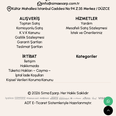
info@simaesarp.com.tr
Kültür Mahallesi İstanbul Caddesi No:94 Z:35 Merkez / DÜZCE
ALIŞVERİŞ
HİZMETLER
Toptan Satış
Yardım
Komisyonlu Satış
Mesafeli Satış Sözleşmesi
K.V.K Kanunu
İstek ve Önerileriniz
Gizlilik Sözleşmesi
Garanti Şartları
Teslimat Şartları
İRTİBAT
Kategoriler
İletişim
Hakkımızda
Tüketici Hakları – Cayma –
İptal İade Koşulları
Kişisel Verileri Koruma Kanunu
© 2026 Sima Eşarp. Her Hakkı Saklıdır
ADT E-Ticaret Sistemleriyle Hazırlanmıştır.