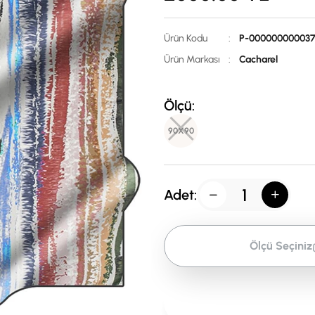
Ürün Kodu
:
P-00000000003
Ürün Markası
:
Cacharel
Ölçü:
90X90
Adet:
Ölçü Seçiniz