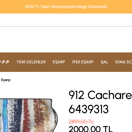
2000 TL Üzeri Alışverişlerde Kargo Ücretsizdir
🎉🎉
YENİ GELENLER
EŞARP
İPEK EŞARP
ŞAL
SİMA SC
k Eşarp
912 Cacharel
6439313
2899.00
TL
2000.00
TL