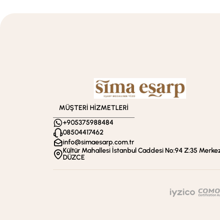
MÜŞTERİ HİZMETLERİ
+905375988484
08504417462
info@simaesarp.com.tr
Kültür Mahallesi İstanbul Caddesi No:94 Z:35 Merkez
DÜZCE