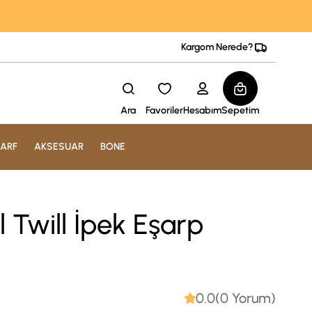
Kargom Nerede?
Ara
Favoriler
Hesabım
Sepetim
ARF
AKSESUAR
BONE
 Twill İpek Eşarp
0.0(0 Yorum)