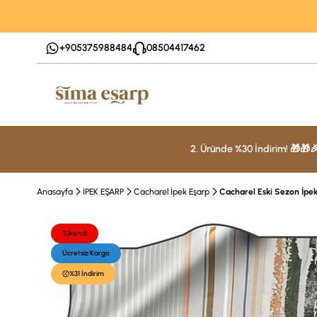
+905375988484
08504417462
2. Üründe %30 İndirim! 🎁🎁
Anasayfa
İPEK EŞARP
Cacharel İpek Eşarp
Cacharel Eski Sezon İpe
Tükendi
Ücretsiz Kargo
%31 İndirim