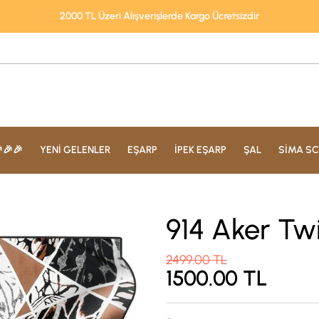
2000 TL Üzeri Alışverişlerde Kargo Ücretsizdir
🎉🎉
YENİ GELENLER
EŞARP
İPEK EŞARP
ŞAL
SİMA SC
914 Aker Twi
2499.00
TL
1500.00
TL