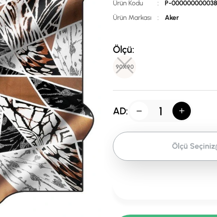
Ürün Kodu
:
P-00000000003
Ürün Markası
:
Aker
Ölçü:
90X90
AD:
Ölçü Seçiniz