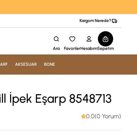
Kargom Nerede?
Ara
Favoriler
Hesabım
Sepetim
ARF
AKSESUAR
BONE
ll İpek Eşarp 8548713
0.0(0 Yorum)