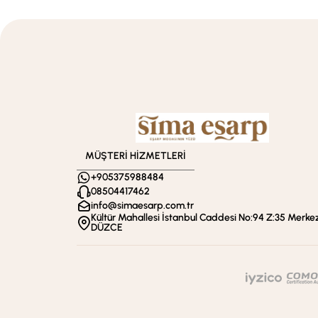
MÜŞTERİ HİZMETLERİ
+905375988484
08504417462
info@simaesarp.com.tr
Kültür Mahallesi İstanbul Caddesi No:94 Z:35 Merkez
DÜZCE