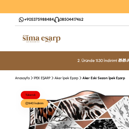
+905375988484
08504417462
2. Üründe %30 İndirim! 🎁🎁
Anasayfa
İPEK EŞARP
Aker İpek Eşarp
Aker Eski Sezon İpek Eşarp
Tükendi
%40 İndirim