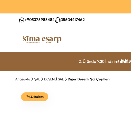
+905375988484
08504417462
2. Üründe %30 İndirim! 🎁🎁
Anasayfa
ŞAL
DESENLİ ŞAL
Diğer Desenli Şal Çeşitleri
%33 İndirim