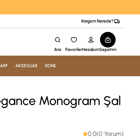
Kargom Nerede?
Ara
Favoriler
Hesabım
Sepetim
ARF
AKSESUAR
BONE
legance Monogram Şal
0.0(0 Yorum)