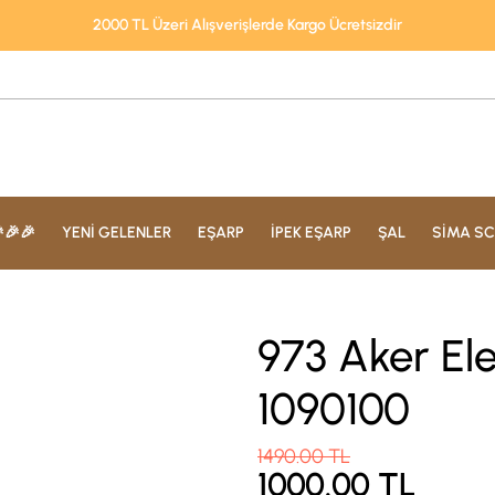
2000 TL Üzeri Alışverişlerde Kargo Ücretsizdir
🎉🎉
YENİ GELENLER
EŞARP
İPEK EŞARP
ŞAL
SİMA SC
973 Aker E
1090100
1490.00
TL
1000.00
TL