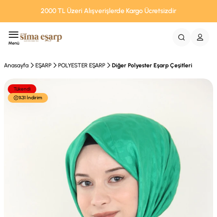
2000 TL Üzeri Alışverişlerde Kargo Ücretsizdir
Menü
Anasayfa
EŞARP
POLYESTER EŞARP
Diğer Polyester Eşarp Çeşitleri
Tükendi
%31 İndirim