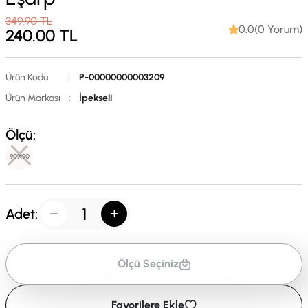
349.90
TL
0.0(0 Yorum)
240.00
TL
Ürün Kodu
:
P-00000000003209
Ürün Markası
:
İpekseli
Ölçü:
90X90
Adet:
Ölçü Seçiniz
Favorilere Ekle