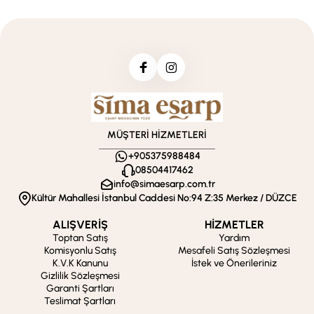
MÜŞTERİ HİZMETLERİ
+905375988484
08504417462
info@simaesarp.com.tr
Kültür Mahallesi İstanbul Caddesi No:94 Z:35 Merkez / DÜZCE
ALIŞVERİŞ
HİZMETLER
Toptan Satış
Yardım
Komisyonlu Satış
Mesafeli Satış Sözleşmesi
K.V.K Kanunu
İstek ve Önerileriniz
Gizlilik Sözleşmesi
Garanti Şartları
Teslimat Şartları