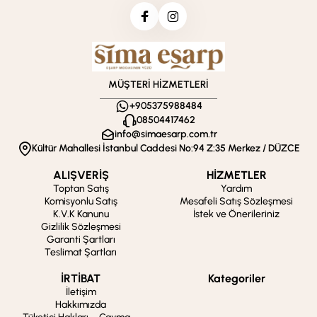
MÜŞTERİ HİZMETLERİ
+905375988484
08504417462
info@simaesarp.com.tr
Kültür Mahallesi İstanbul Caddesi No:94 Z:35 Merkez / DÜZCE
ALIŞVERİŞ
HİZMETLER
Toptan Satış
Yardım
Komisyonlu Satış
Mesafeli Satış Sözleşmesi
K.V.K Kanunu
İstek ve Önerileriniz
Gizlilik Sözleşmesi
Garanti Şartları
Teslimat Şartları
İRTİBAT
Kategoriler
İletişim
Hakkımızda