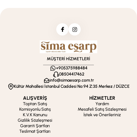
MÜŞTERİ HİZMETLERİ
+905375988484
08504417462
info@simaesarp.com.tr
Kültür Mahallesi İstanbul Caddesi No:94 Z:35 Merkez / DÜZCE
ALIŞVERİŞ
HİZMETLER
Toptan Satış
Yardım
Komisyonlu Satış
Mesafeli Satış Sözleşmesi
K.V.K Kanunu
İstek ve Önerileriniz
Gizlilik Sözleşmesi
Garanti Şartları
Teslimat Şartları