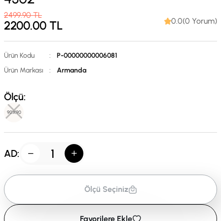
2499.90
TL
0.0(0 Yorum)
2200.00
TL
Ürün Kodu
:
P-00000000006081
Ürün Markası
:
Armanda
Ölçü:
90X90
AD:
Ölçü Seçiniz
Favorilere Ekle