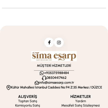
MÜŞTERİ HİZMETLERİ
+905375988484
08504417462
info@simaesarp.com.tr
Kültür Mahallesi İstanbul Caddesi No:94 Z:35 Merkez / DÜZCE
ALIŞVERİŞ
HİZMETLER
Toptan Satış
Yardım
Komisyonlu Satış
Mesafeli Satış Sözleşmesi