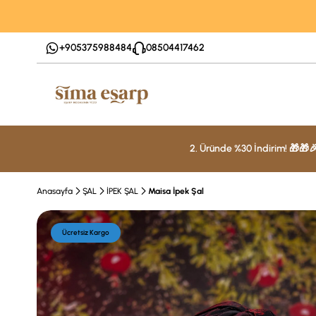
+905375988484
08504417462
2. Üründe %30 İndirim! 🎁🎁
Anasayfa
ŞAL
İPEK ŞAL
Maisa İpek Şal
Ücretsiz Kargo