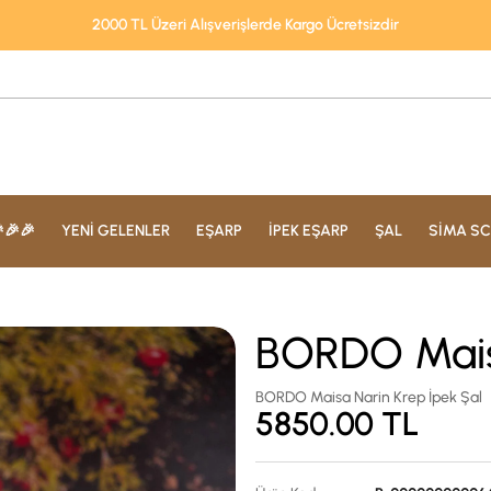
2000 TL Üzeri Alışverişlerde Kargo Ücretsizdir
🎉🎉
YENİ GELENLER
EŞARP
İPEK EŞARP
ŞAL
SİMA SC
BORDO Maisa
BORDO Maisa Narin Krep İpek Şal
5850.00
TL