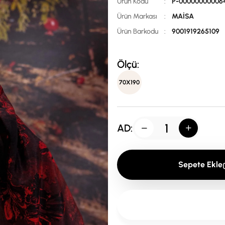
Ürün Kodu
:
P-00000000006
Ürün Markası
:
MAİSA
Ürün Barkodu
:
9001919265109
Ölçü:
70X190
AD:
Sepete Ekle