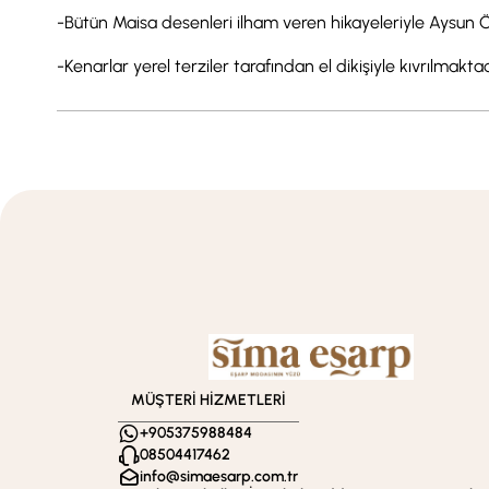
-Bütün Maisa desenleri ilham veren hikayeleriyle Aysun Öz
-Kenarlar yerel terziler tarafından el dikişiyle kıvrılmaktad
MÜŞTERİ HİZMETLERİ
+905375988484
08504417462
info@simaesarp.com.tr