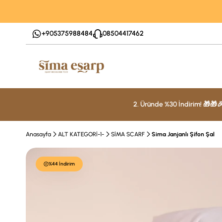
+905375988484
08504417462
2. Üründe %30 İndirim! 🎁🎁
Anasayfa
ALT KATEGORİ-1-
SİMA SCARF
Sima Janjanlı Şifon Şal
%44 İndirim