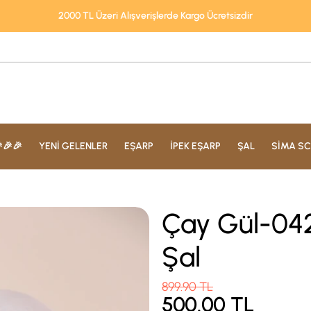
2000 TL Üzeri Alışverişlerde Kargo Ücretsizdir
🎉🎉
YENİ GELENLER
EŞARP
İPEK EŞARP
ŞAL
SİMA SC
Çay Gül-042
Şal
899.90
TL
500.00
TL