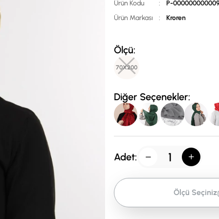
Ürün Kodu
:
P-00000000000
Ürün Markası
:
Kroren
Ölçü:
70X200
Diğer Seçenekler:
Adet:
Ölçü Seçiniz