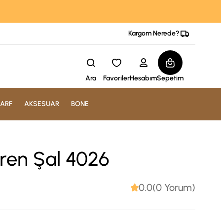
Kargom Nerede?
Ara
Favoriler
Hesabım
Sepetim
ARF
AKSESUAR
BONE
ren Şal 4026
0.0(0 Yorum)