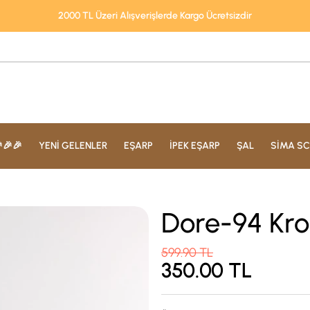
2000 TL Üzeri Alışverişlerde Kargo Ücretsizdir
🎉🎉
YENİ GELENLER
EŞARP
İPEK EŞARP
ŞAL
SİMA SC
Dore-94 Kro
599.90
TL
350.00
TL