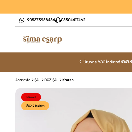
+905375988484
08504417462
2. Üründe %30 İndirim! 🎁🎁
Anasayfa
ŞAL
DÜZ ŞAL
Kroren
Tükendi
%42 İndirim