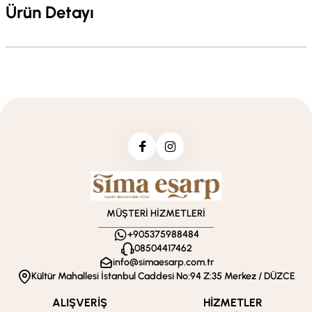
Ürün Detayı
MÜŞTERİ HİZMETLERİ
+905375988484
08504417462
info@simaesarp.com.tr
Kültür Mahallesi İstanbul Caddesi No:94 Z:35 Merkez / DÜZCE
ALIŞVERİŞ
HİZMETLER