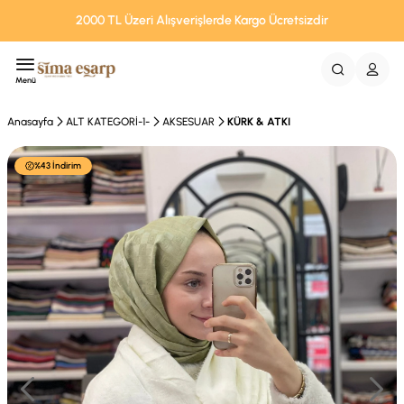
2000 TL Üzeri Alışverişlerde Kargo Ücretsizdir
Menü
Anasayfa
ALT KATEGORİ-1-
AKSESUAR
KÜRK & ATKI
%43 İndirim