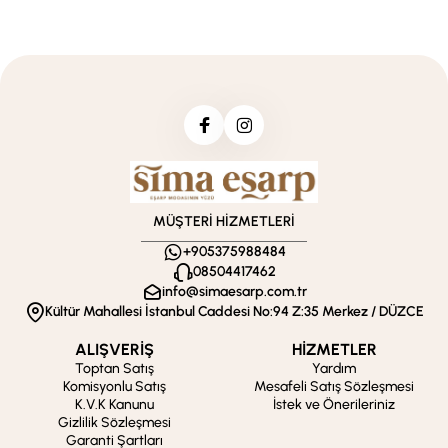
MÜŞTERİ HİZMETLERİ
+905375988484
08504417462
info@simaesarp.com.tr
Kültür Mahallesi İstanbul Caddesi No:94 Z:35 Merkez / DÜZCE
ALIŞVERİŞ
HİZMETLER
Toptan Satış
Yardım
Komisyonlu Satış
Mesafeli Satış Sözleşmesi
K.V.K Kanunu
İstek ve Önerileriniz
Gizlilik Sözleşmesi
Garanti Şartları