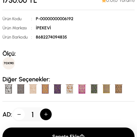
1750.00
TL
0.0(0 Yorum)
Ürün Kodu
:
P-00000000006192
Ürün Markası
:
İPEKEVİ
Ürün Barkodu
:
8682274094835
Ölçü:
70X190
Diğer Seçenekler:
AD:
Sepete Ekle