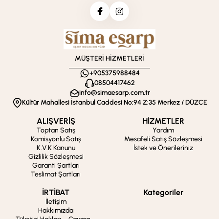
MÜŞTERİ HİZMETLERİ
+905375988484
08504417462
info@simaesarp.com.tr
Kültür Mahallesi İstanbul Caddesi No:94 Z:35 Merkez / DÜZCE
ALIŞVERİŞ
HİZMETLER
Toptan Satış
Yardım
Komisyonlu Satış
Mesafeli Satış Sözleşmesi
K.V.K Kanunu
İstek ve Önerileriniz
Gizlilik Sözleşmesi
Garanti Şartları
Teslimat Şartları
İRTİBAT
Kategoriler
İletişim
Hakkımızda