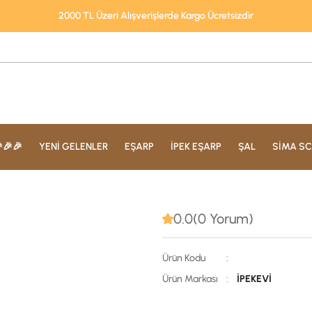
2000 TL Üzeri Alışverişlerde Kargo Ücretsizdir
🎉🎉
YENİ GELENLER
EŞARP
İPEK EŞARP
ŞAL
SİMA SC
0.0(0 Yorum)
Ürün Kodu
:
Ürün Markası
:
İPEKEVİ