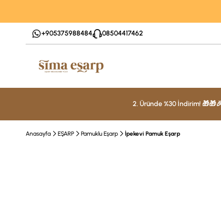
+905375988484
08504417462
2. Üründe %30 İndirim! 🎁🎁
Anasayfa
EŞARP
Pamuklu Eşarp
İpekevi Pamuk Eşarp