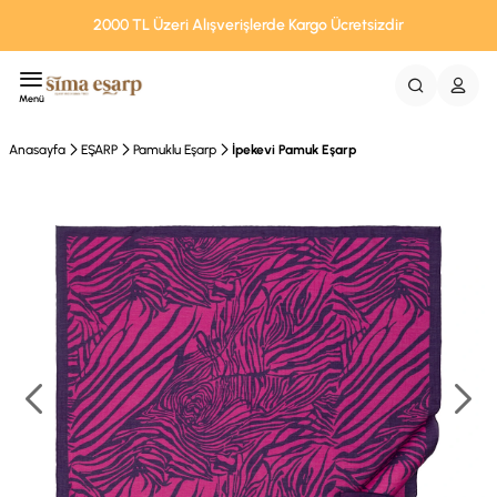
2000 TL Üzeri Alışverişlerde Kargo Ücretsizdir
Menü
Anasayfa
EŞARP
Pamuklu Eşarp
İpekevi Pamuk Eşarp