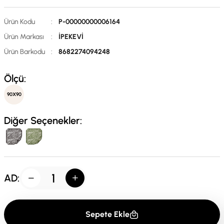
Ürün Kodu
:
P-00000000006164
Ürün Markası
:
İPEKEVİ
Ürün Barkodu
:
8682274094248
Ölçü:
90X90
Diğer Seçenekler:
AD:
Sepete Ekle