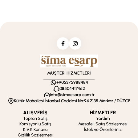
MÜŞTERİ HİZMETLERİ
+905375988484
08504417462
info@simaesarp.com.tr
Kültür Mahallesi İstanbul Caddesi No:94 Z:35 Merkez / DÜZCE
ALIŞVERİŞ
HİZMETLER
Toptan Satış
Yardım
Komisyonlu Satış
Mesafeli Satış Sözleşmesi
K.V.K Kanunu
İstek ve Önerileriniz
Gizlilik Sözleşmesi