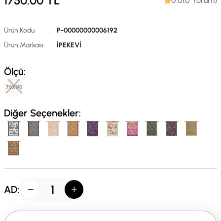
1750.00
TL
0.0(0 Yorum)
Ürün Kodu
:
P-00000000006192
Ürün Markası
:
İPEKEVİ
Ölçü:
70X190
Diğer Seçenekler:
AD: