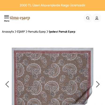
2000 TL Üzeri Alışverişlerde Kargo Ücretsizdir
Menü
Anasayfa
EŞARP
Pamuklu Eşarp
İpekevi Pamuk Eşarp