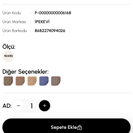
Ürün Kodu
:
P-00000000006168
Ürün Markası
:
İPEKEVİ
Ürün Barkodu
:
8682274094026
Ölçü:
90X90
Diğer Seçenekler:
AD:
Sepete Ekle