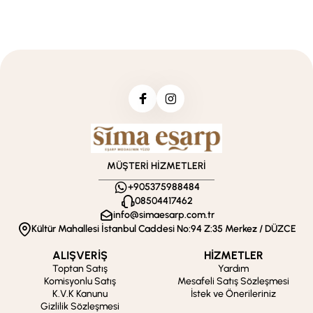
MÜŞTERİ HİZMETLERİ
+905375988484
08504417462
info@simaesarp.com.tr
Kültür Mahallesi İstanbul Caddesi No:94 Z:35 Merkez / DÜZCE
ALIŞVERİŞ
HİZMETLER
Toptan Satış
Yardım
Komisyonlu Satış
Mesafeli Satış Sözleşmesi
K.V.K Kanunu
İstek ve Önerileriniz
Gizlilik Sözleşmesi