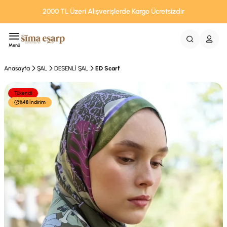
2000 TL Üzeri Alışverişlerde Kargo Ücretsizdir
Menü
Anasayfa
ŞAL
DESENLİ ŞAL
ED Scarf
Tükendi
%48 İndirim