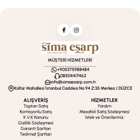
MÜŞTERİ HİZMETLERİ
+905375988484
08504417462
info@simaesarp.com.tr
Kültür Mahallesi İstanbul Caddesi No:94 Z:35 Merkez / DÜZCE
ALIŞVERİŞ
HİZMETLER
Toptan Satış
Yardım
Komisyonlu Satış
Mesafeli Satış Sözleşmesi
K.V.K Kanunu
İstek ve Önerileriniz
Gizlilik Sözleşmesi
Garanti Şartları
Teslimat Şartları