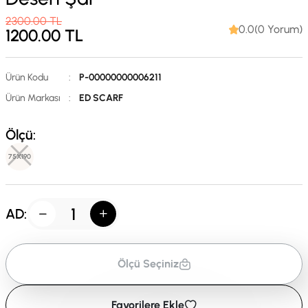
2300.00
TL
0.0(0 Yorum)
1200.00
TL
Ürün Kodu
:
P-00000000006211
Ürün Markası
:
ED SCARF
Ölçü:
75X190
AD:
Ölçü Seçiniz
Favorilere Ekle