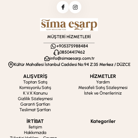
MÜŞTERİ HİZMETLERİ
+905375988484
08504417462
info@simaesarp.com.tr
Kültür Mahallesi İstanbul Caddesi No:94 Z:35 Merkez / DÜZCE
ALIŞVERİŞ
HİZMETLER
Toptan Satış
Yardım
Komisyonlu Satış
Mesafeli Satış Sözleşmesi
K.V.K Kanunu
İstek ve Önerileriniz
Gizlilik Sözleşmesi
Garanti Şartları
Teslimat Şartları
İRTİBAT
Kategoriler
İletişim
Hakkımızda