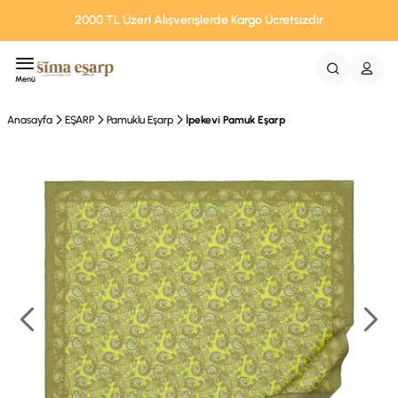
2000 TL Üzeri Alışverişlerde Kargo Ücretsizdir
Menü
Anasayfa
EŞARP
Pamuklu Eşarp
İpekevi Pamuk Eşarp