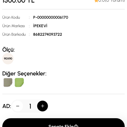
1500.00
TL
0.0(0 Yorum)
Ürün Kodu
:
P-00000000006170
Ürün Markası
:
İPEKEVİ
Ürün Barkodu
:
8682274093722
Ölçü:
90X90
Diğer Seçenekler:
AD:
Sepete Ekle