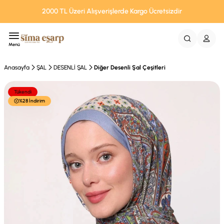
2000 TL Üzeri Alışverişlerde Kargo Ücretsizdir
Menü
Anasayfa
ŞAL
DESENLİ ŞAL
Diğer Desenli Şal Çeşitleri
Tükendi
%28 İndirim