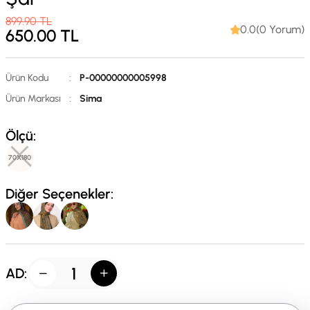
899.90
TL
0.0(0 Yorum)
650.00
TL
Ürün Kodu
:
P-00000000005998
Ürün Markası
:
Sima
Ölçü:
70X180
Diğer Seçenekler:
AD: