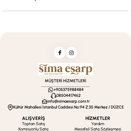
MÜŞTERİ HİZMETLERİ
+905375988484
08504417462
info@simaesarp.com.tr
Kültür Mahallesi İstanbul Caddesi No:94 Z:35 Merkez / DÜZCE
ALIŞVERİŞ
HİZMETLER
Toptan Satış
Yardım
Komisyonlu Satış
Mesafeli Satış Sözleşmesi