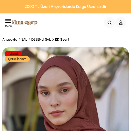
2000 TL Üzeri Alışverişlerde Kargo Ücretsizdir
Menü
Anasayfa
ŞAL
DESENLİ ŞAL
ED Scarf
Tükendi
%48 İndirim