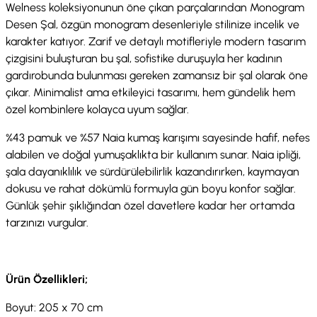
Welness koleksiyonunun öne çıkan parçalarından Monogram
Desen Şal, özgün monogram desenleriyle stilinize incelik ve
karakter katıyor. Zarif ve detaylı motifleriyle modern tasarım
çizgisini buluşturan bu şal, sofistike duruşuyla her kadının
gardırobunda bulunması gereken zamansız bir şal olarak öne
çıkar. Minimalist ama etkileyici tasarımı, hem gündelik hem
özel kombinlere kolayca uyum sağlar.
%43 pamuk ve %57 Naia kumaş karışımı sayesinde hafif, nefes
alabilen ve doğal yumuşaklıkta bir kullanım sunar. Naia ipliği,
şala dayanıklılık ve sürdürülebilirlik kazandırırken, kaymayan
dokusu ve rahat dökümlü formuyla gün boyu konfor sağlar.
Günlük şehir şıklığından özel davetlere kadar her ortamda
tarzınızı vurgular.
Ürün Özellikleri;
Boyut: 205 x 70 cm