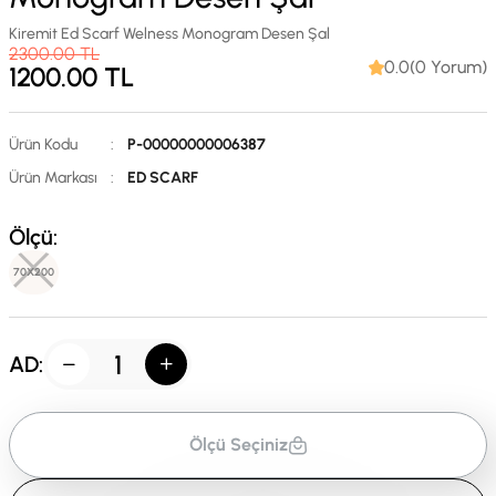
Kiremit Ed Scarf Welness Monogram Desen Şal
2300.00
TL
0.0(0 Yorum)
1200.00
TL
Ürün Kodu
:
P-00000000006387
Ürün Markası
:
ED SCARF
Ölçü:
70X200
AD:
Ölçü Seçiniz