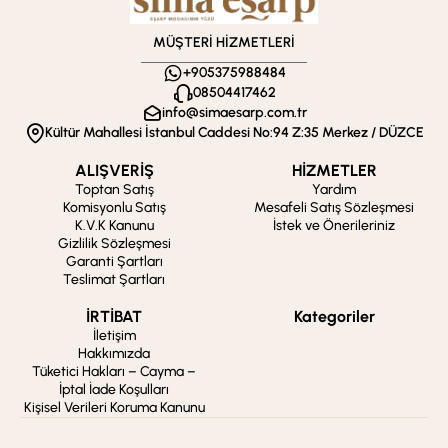
MÜŞTERİ HİZMETLERİ
+905375988484
08504417462
info@simaesarp.com.tr
Kültür Mahallesi İstanbul Caddesi No:94 Z:35 Merkez / DÜZCE
ALIŞVERİŞ
HİZMETLER
Toptan Satış
Yardım
Komisyonlu Satış
Mesafeli Satış Sözleşmesi
K.V.K Kanunu
İstek ve Önerileriniz
Gizlilik Sözleşmesi
Garanti Şartları
Teslimat Şartları
İRTİBAT
Kategoriler
İletişim
Hakkımızda
Tüketici Hakları – Cayma –
İptal İade Koşulları
Kişisel Verileri Koruma Kanunu