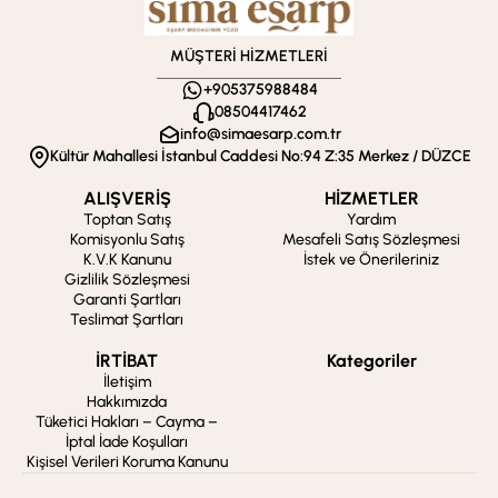
MÜŞTERİ HİZMETLERİ
+905375988484
08504417462
info@simaesarp.com.tr
Kültür Mahallesi İstanbul Caddesi No:94 Z:35 Merkez / DÜZCE
ALIŞVERİŞ
HİZMETLER
Toptan Satış
Yardım
Komisyonlu Satış
Mesafeli Satış Sözleşmesi
K.V.K Kanunu
İstek ve Önerileriniz
Gizlilik Sözleşmesi
Garanti Şartları
Teslimat Şartları
İRTİBAT
Kategoriler
İletişim
Hakkımızda
Tüketici Hakları – Cayma –
İptal İade Koşulları
Kişisel Verileri Koruma Kanunu