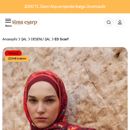
2000 TL Üzeri Alışverişlerde Kargo Ücretsizdir
Menü
Anasayfa
ŞAL
DESENLİ ŞAL
ED Scarf
Tükendi
%48 İndirim