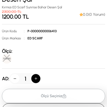
Kırmızı ED Scarf Sunrise Bahar Desen Şal
2300.00
TL
0.0(0 Yorum)
1200.00
TL
Ürün Kodu
:
P-00000000006413
Ürün Markası
:
ED SCARF
Ölçü:
70X190
AD:
Ölçü Seçiniz