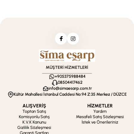
MÜŞTERİ HİZMETLERİ
+905375988484
08504417462
info@simaesarp.com.tr
Kültür Mahallesi İstanbul Caddesi No:94 Z:35 Merkez / DÜZCE
ALIŞVERİŞ
HİZMETLER
Toptan Satış
Yardım
Komisyonlu Satış
Mesafeli Satış Sözleşmesi
K.V.K Kanunu
İstek ve Önerileriniz
Gizlilik Sözleşmesi
Garanti Şartları