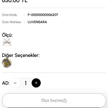
650.00
TL
Ürün Kodu
:
P-00000000006207
Ürün Markası
:
LUVENSARA
Ölçü:
70X180
Diğer Seçenekler:
AD:
Ölçü Seçiniz