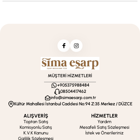
MÜŞTERİ HİZMETLERİ
+905375988484
08504417462
info@simaesarp.com.tr
Kültür Mahallesi İstanbul Caddesi No:94 Z:35 Merkez / DÜZCE
ALIŞVERİŞ
HİZMETLER
Toptan Satış
Yardım
Komisyonlu Satış
Mesafeli Satış Sözleşmesi
K.V.K Kanunu
İstek ve Önerileriniz
Gizlilik Sözleşmesi