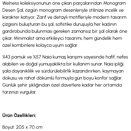
Welness koleksiyonunun öne çıkan parçalarından Monogram
Desen Şal, özgün monogram desenleriyle stilinize incelik ve
karakter katıyor. Zarif ve detaylı motifleriyle modern tasarım
çizgisini buluşturan bu şal, sofistike duruşuyla her kadının
gardırobunda bulunması gereken zamansız bir şal olarak öne
çıkar. Minimalist ama etkileyici tasarımı, hem gündelik hem
özel kombinlere kolayca uyum sağlar.
%43 pamuk ve %57 Naia kumaş karışımı sayesinde hafif, nefes
alabilen ve doğal yumuşaklıkta bir kullanım sunar. Naia ipliği,
şala dayanıklılık ve sürdürülebilirlik kazandırırken, kaymayan
dokusu ve rahat dökümlü formuyla gün boyu konfor sağlar.
Günlük şehir şıklığından özel davetlere kadar her ortamda
tarzınızı vurgular.
Ürün Özellikleri;
Boyut: 205 x 70 cm