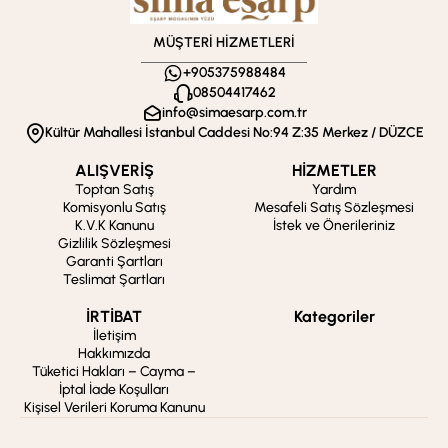
MÜŞTERİ HİZMETLERİ
+905375988484
08504417462
info@simaesarp.com.tr
Kültür Mahallesi İstanbul Caddesi No:94 Z:35 Merkez / DÜZCE
ALIŞVERİŞ
HİZMETLER
Toptan Satış
Yardım
Komisyonlu Satış
Mesafeli Satış Sözleşmesi
K.V.K Kanunu
İstek ve Önerileriniz
Gizlilik Sözleşmesi
Garanti Şartları
Teslimat Şartları
İRTİBAT
Kategoriler
İletişim
Hakkımızda
Tüketici Hakları – Cayma –
İptal İade Koşulları
Kişisel Verileri Koruma Kanunu