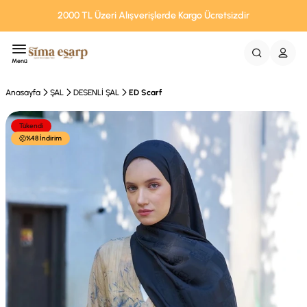
2000 TL Üzeri Alışverişlerde Kargo Ücretsizdir
Menü
Anasayfa
ŞAL
DESENLİ ŞAL
ED Scarf
Tükendi
%48 İndirim