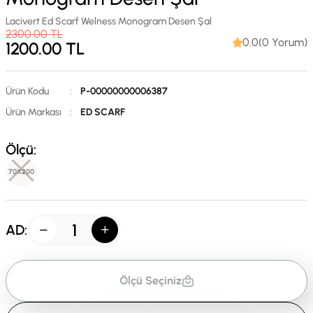
Lacivert Ed Scarf Welness Monogram Desen Şal
2300.00
TL
0.0(0 Yorum)
1200.00
TL
Ürün Kodu
:
P-00000000006387
Ürün Markası
:
ED SCARF
Ölçü:
70X200
AD:
Ölçü Seçiniz