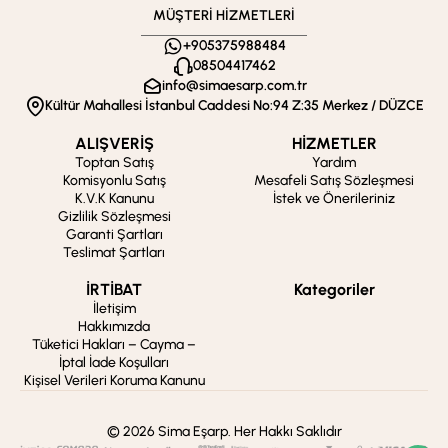
MÜŞTERİ HİZMETLERİ
+905375988484
08504417462
info@simaesarp.com.tr
Kültür Mahallesi İstanbul Caddesi No:94 Z:35 Merkez / DÜZCE
ALIŞVERİŞ
HİZMETLER
Toptan Satış
Yardım
Komisyonlu Satış
Mesafeli Satış Sözleşmesi
K.V.K Kanunu
İstek ve Önerileriniz
Gizlilik Sözleşmesi
Garanti Şartları
Teslimat Şartları
İRTİBAT
Kategoriler
İletişim
Hakkımızda
Tüketici Hakları – Cayma –
İptal İade Koşulları
Kişisel Verileri Koruma Kanunu
© 2026 Sima Eşarp. Her Hakkı Saklıdır