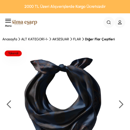
2000 TL Üzeri Alışverişlerde Kargo Ücretsizdir
Menü
Anasayfa
ALT KATEGORİ-1-
AKSESUAR
FLAR
Diğer Flar Çeşitleri
Tükendi