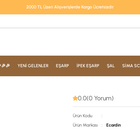
2000 TL Üzeri Alışverişlerde Kargo Ücretsizdir
🎉🎉
YENİ GELENLER
EŞARP
İPEK EŞARP
ŞAL
SİMA SC
0.0(0 Yorum)
Ürün Kodu
:
Ürün Markası
:
Ecardin