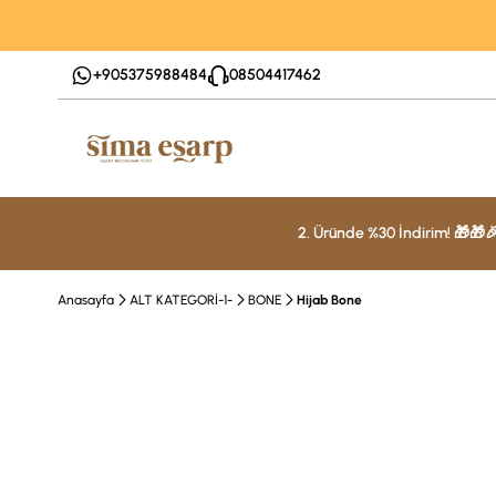
+905375988484
08504417462
2. Üründe %30 İndirim! 🎁🎁
Anasayfa
ALT KATEGORİ-1-
BONE
Hijab Bone
%50 İndirim