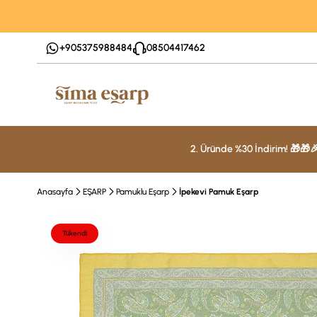
+905375988484
08504417462
2. Üründe %30 İndirim! 🎁🎁
Anasayfa
EŞARP
Pamuklu Eşarp
İpekevi Pamuk Eşarp
Tükendi