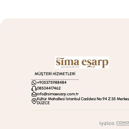
MÜŞTERİ HİZMETLERİ
+905375988484
08504417462
info@simaesarp.com.tr
Kültür Mahallesi İstanbul Caddesi No:94 Z:35 Merkez
DÜZCE