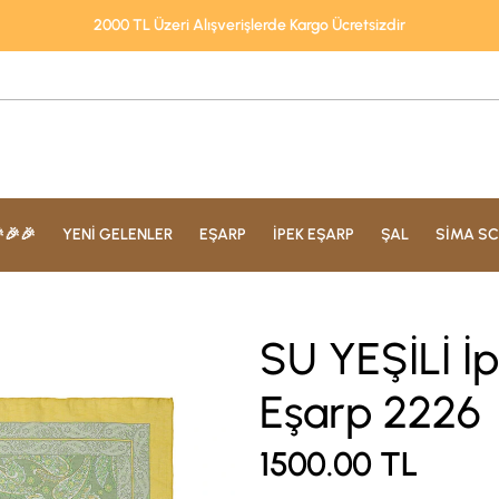
2000 TL Üzeri Alışverişlerde Kargo Ücretsizdir
🎉🎉
YENİ GELENLER
EŞARP
İPEK EŞARP
ŞAL
SİMA SC
SU YEŞİLİ İ
Eşarp 2226
1500.00
TL