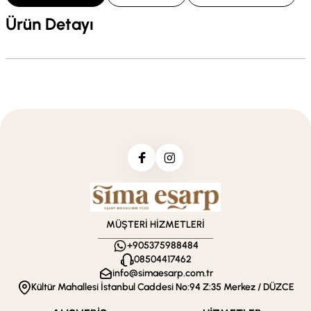
Ürün Detayı
MÜŞTERİ HİZMETLERİ
+905375988484
08504417462
info@simaesarp.com.tr
Kültür Mahallesi İstanbul Caddesi No:94 Z:35 Merkez / DÜZCE