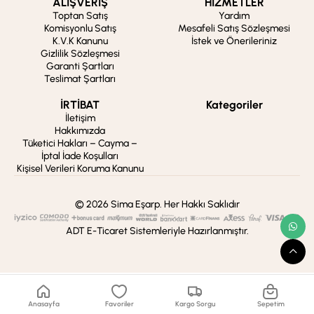
ALIŞVERİŞ
HİZMETLER
Toptan Satış
Yardım
Komisyonlu Satış
Mesafeli Satış Sözleşmesi
K.V.K Kanunu
İstek ve Önerileriniz
Gizlilik Sözleşmesi
Garanti Şartları
Teslimat Şartları
İRTİBAT
Kategoriler
İletişim
Hakkımızda
Tüketici Hakları – Cayma –
İptal İade Koşulları
Kişisel Verileri Koruma Kanunu
© 2026 Sima Eşarp. Her Hakkı Saklıdır
ADT E-Ticaret Sistemleriyle Hazırlanmıştır.
Anasayfa
Favoriler
Kargo Sorgu
Sepetim