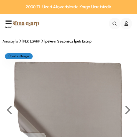
2000 TL Üzeri Alışverişlerde Kargo Ücretsizdir
Menü
Anasayfa
İPEK EŞARP
İpekevi Sezonsuz İpek Eşarp
Ücretsiz Kargo