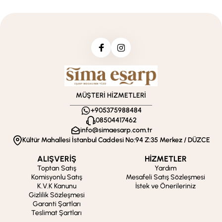
MÜŞTERİ HİZMETLERİ
+905375988484
08504417462
info@simaesarp.com.tr
Kültür Mahallesi İstanbul Caddesi No:94 Z:35 Merkez / DÜZCE
ALIŞVERİŞ
HİZMETLER
Toptan Satış
Yardım
Komisyonlu Satış
Mesafeli Satış Sözleşmesi
K.V.K Kanunu
İstek ve Önerileriniz
Gizlilik Sözleşmesi
Garanti Şartları
Teslimat Şartları