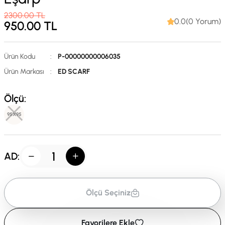
2300.00
TL
0.0(0 Yorum)
950.00
TL
Ürün Kodu
:
P-00000000006035
Ürün Markası
:
ED SCARF
Ölçü:
95X95
AD:
Ölçü Seçiniz
Favorilere Ekle