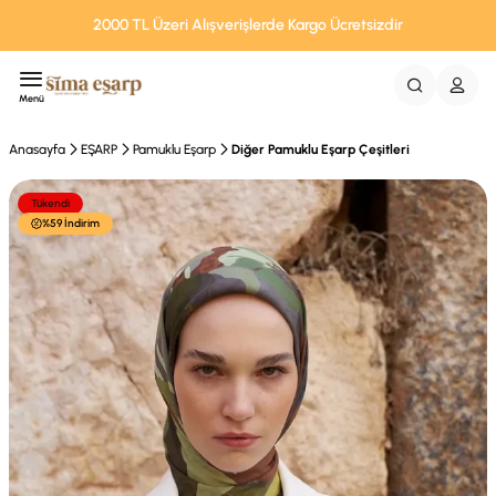
2000 TL Üzeri Alışverişlerde Kargo Ücretsizdir
Menü
Anasayfa
EŞARP
Pamuklu Eşarp
Diğer Pamuklu Eşarp Çeşitleri
Tükendi
%59 İndirim