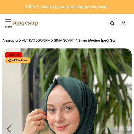
2000 TL Üzeri Alışverişlerde Kargo Ücretsizdir
Menü
Anasayfa
ALT KATEGORİ-1-
SİMA SCARF
Sima Medine İpeği Şal
Tükendi
%49 İndirim