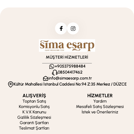
MÜŞTERİ HİZMETLERİ
+905375988484
08504417462
info@simaesarp.com.tr
Kültür Mahallesi İstanbul Caddesi No:94 Z:35 Merkez / DÜZCE
ALIŞVERİŞ
HİZMETLER
Toptan Satış
Yardım
Komisyonlu Satış
Mesafeli Satış Sözleşmesi
K.V.K Kanunu
İstek ve Önerileriniz
Gizlilik Sözleşmesi
Garanti Şartları
Teslimat Şartları