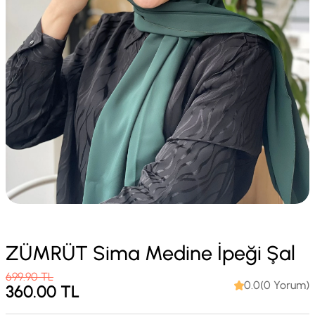
ZÜMRÜT Sima Medine İpeği Şal
699.90
TL
0.0(0 Yorum)
360.00
TL