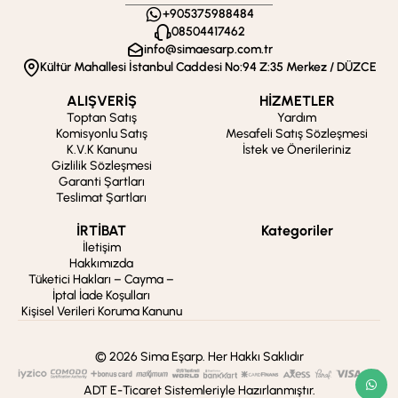
+905375988484
08504417462
info@simaesarp.com.tr
Kültür Mahallesi İstanbul Caddesi No:94 Z:35 Merkez / DÜZCE
ALIŞVERİŞ
HİZMETLER
Toptan Satış
Yardım
Komisyonlu Satış
Mesafeli Satış Sözleşmesi
K.V.K Kanunu
İstek ve Önerileriniz
Gizlilik Sözleşmesi
Garanti Şartları
Teslimat Şartları
İRTİBAT
Kategoriler
İletişim
Hakkımızda
Tüketici Hakları – Cayma –
İptal İade Koşulları
Kişisel Verileri Koruma Kanunu
© 2026 Sima Eşarp. Her Hakkı Saklıdır
ADT E-Ticaret Sistemleriyle Hazırlanmıştır.