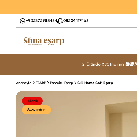
+905375988484
08504417462
2. Üründe %30 İndirim! 🎁🎁
Anasayfa
EŞARP
Pamuklu Eşarp
Silk Home Soft Eşarp
Tükendi
%42 İndirim