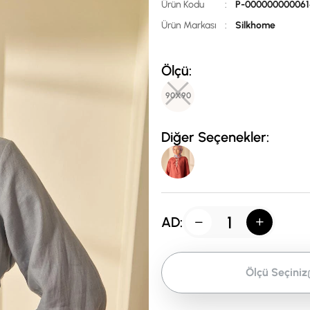
Ürün Kodu
:
P-000000000061
Ürün Markası
:
Silkhome
Ölçü:
90X90
Diğer Seçenekler:
AD:
Ölçü Seçiniz