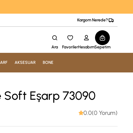
Kargom Nerede?
Ara
Favoriler
Hesabım
Sepetim
ARF
AKSESUAR
BONE
e Soft Eşarp 73090
0.0(0 Yorum)