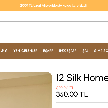
2000 TL Üzeri Alışverişlerde Kargo Ücretsizdir
🎉🎉
YENİ GELENLER
EŞARP
İPEK EŞARP
ŞAL
SİMA SC
12 Silk Hom
599.90
TL
350.00
TL