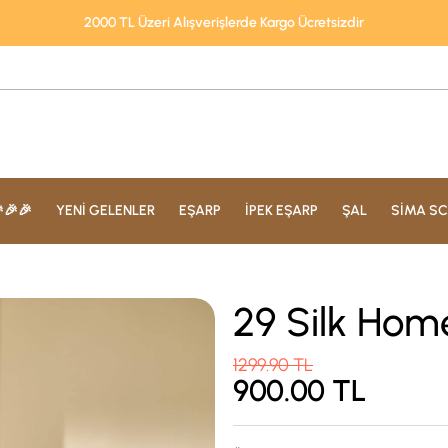
2000 TL Üzeri Alışverişlerde Kargo Ücretsizdir
🎉🎉
YENİ GELENLER
EŞARP
İPEK EŞARP
ŞAL
SİMA SC
29 Silk Hom
1299.90
TL
900.00
TL