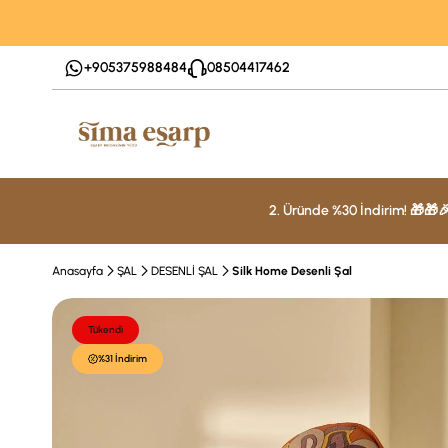
+905375988484
08504417462
2. Üründe %30 İndirim! 🎁🎁
Anasayfa
ŞAL
DESENLİ ŞAL
Silk Home Desenli Şal
Tükendi
%31 İndirim