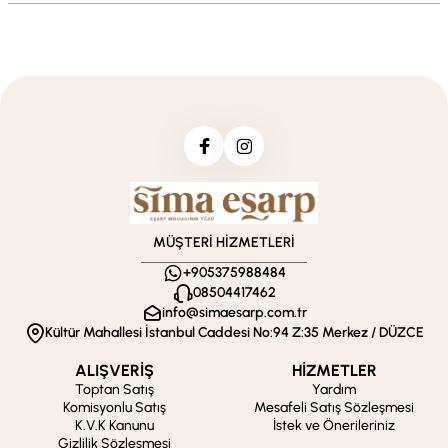
MÜŞTERİ HİZMETLERİ
+905375988484
08504417462
info@simaesarp.com.tr
Kültür Mahallesi İstanbul Caddesi No:94 Z:35 Merkez / DÜZCE
ALIŞVERİŞ
HİZMETLER
Toptan Satış
Yardım
Komisyonlu Satış
Mesafeli Satış Sözleşmesi
K.V.K Kanunu
İstek ve Önerileriniz
Gizlilik Sözleşmesi