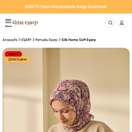
2000 TL Üzeri Alışverişlerde Kargo Ücretsizdir
Menü
Anasayfa
EŞARP
Pamuklu Eşarp
Silk Home Soft Eşarp
Tükendi
%42 İndirim