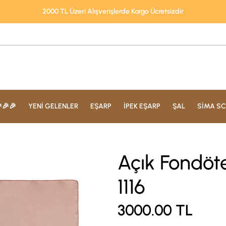
2000 TL Üzeri Alışverişlerde Kargo Ücretsizdir
🎉🎉
YENİ GELENLER
EŞARP
İPEK EŞARP
ŞAL
SİMA SC
Açık Fondöt
1116
3000.00
TL