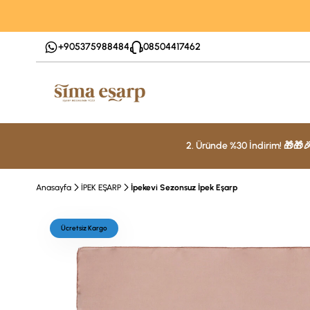
+905375988484
08504417462
2. Üründe %30 İndirim! 🎁🎁
Anasayfa
İPEK EŞARP
İpekevi Sezonsuz İpek Eşarp
Ücretsiz Kargo