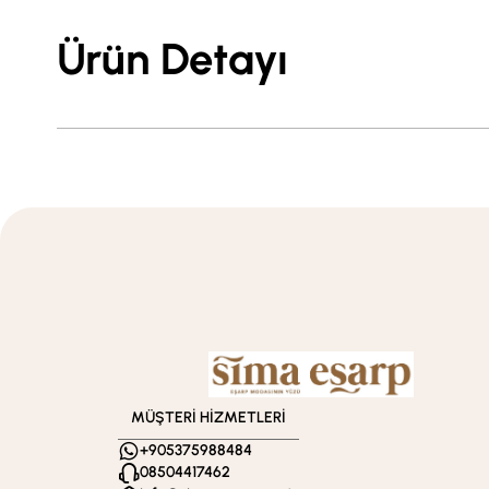
Ürün Detayı
MÜŞTERİ HİZMETLERİ
+905375988484
08504417462