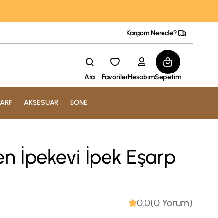
Kargom Nerede?
Ara
Favoriler
Hesabım
Sepetim
ARF
AKSESUAR
BONE
en İpekevi İpek Eşarp
0.0(0 Yorum)