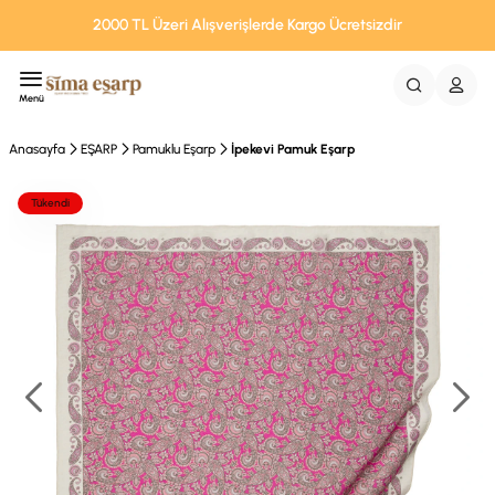
2000 TL Üzeri Alışverişlerde Kargo Ücretsizdir
Menü
Anasayfa
EŞARP
Pamuklu Eşarp
İpekevi Pamuk Eşarp
Tükendi