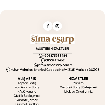
MÜŞTERİ HİZMETLERİ
+905375988484
08504417462
info@simaesarp.com.tr
Kültür Mahallesi İstanbul Caddesi No:94 Z:35 Merkez / DÜZCE
ALIŞVERİŞ
HİZMETLER
Toptan Satış
Yardım
Komisyonlu Satış
Mesafeli Satış Sözleşmesi
K.V.K Kanunu
İstek ve Önerileriniz
Gizlilik Sözleşmesi
Garanti Şartları
Teslimat Şartları